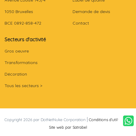
Avenue Louise 143/4
Label de qualité
1050 Bruxelles
Demande de devis
BCE 0892-858-472
Contact
Secteurs d'activité
Gros oeuvre
Transformations
Décoration
Tous les secteurs >
|
|
Copyright 2026 par DotNetNuke Corporation
Conditions d’utilisation
Site web par Satrabel