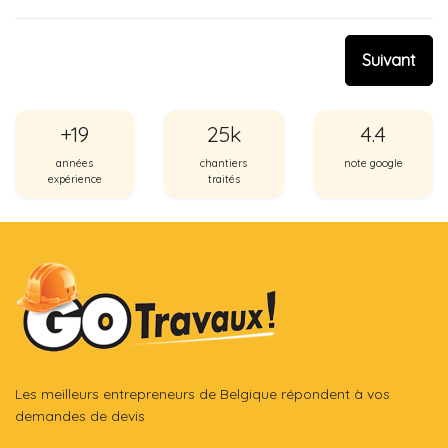
Suivant
+19
25k
4.4
années
chantiers
note google
expérience
traités
Les meilleurs entrepreneurs de Belgique répondent à vos
demandes de devis