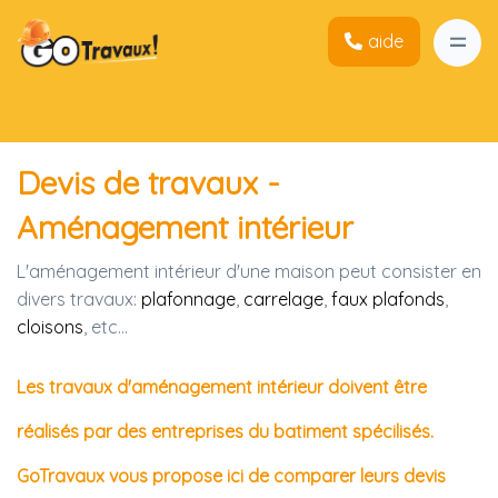
aide
Devis de travaux -
Aménagement intérieur
L'aménagement intérieur d'une maison peut consister en
divers travaux:
plafonnage
,
carrelage
,
faux plafonds
,
cloisons
, etc...
Les travaux d'aménagement intérieur doivent être
réalisés par des entreprises du batiment spécilisés.
GoTravaux vous propose ici de comparer leurs devis