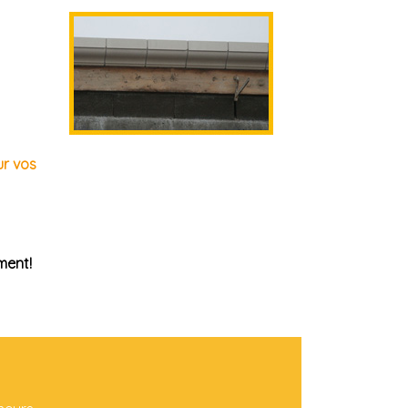
ur vos
ment!