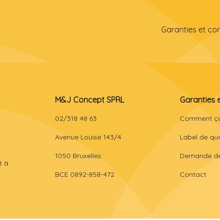
Garanties et co
M&J Concept SPRL
Garanties 
02/318 48 63
Comment ç
Avenue Louise 143/4
Label de qua
1050 Bruxelles
Demande de
t à
BCE 0892-858-472
Contact