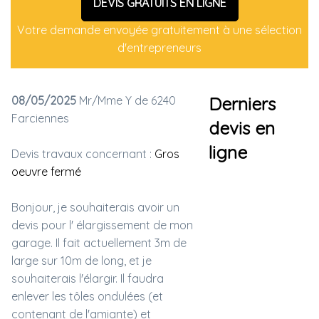
DEVIS GRATUITS EN LIGNE
Votre demande envoyée gratuitement à une sélection
d'entrepreneurs
08/05/2025
Mr/Mme Y de 6240
Derniers
Farciennes
devis en
ligne
Devis travaux concernant :
Gros
oeuvre fermé
Bonjour, je souhaiterais avoir un
devis pour l' élargissement de mon
garage. Il fait actuellement 3m de
large sur 10m de long, et je
souhaiterais l'élargir. Il faudra
enlever les tôles ondulées (et
contenant de l'amiante) et