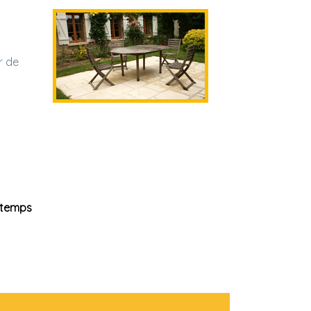
r de
z temps