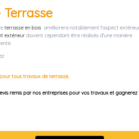
- Terrasse
ne
terrasse en bois
améliorera notablement l'aspect extérieu
 extérieur
doivent cependant être réalisés d'une manière
ente.
ez
 pour tous travaux de terrasse.
devis remis par nos entreprises pour vos travaux et gagnere