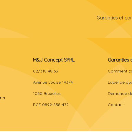
Garanties et co
M&J Concept SPRL
Garanties 
02/318 48 63
Comment ç
Avenue Louise 143/4
Label de qua
1050 Bruxelles
Demande de
t à
BCE 0892-858-472
Contact