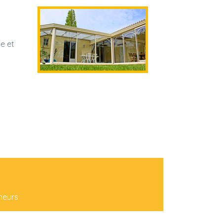
e et
neurs