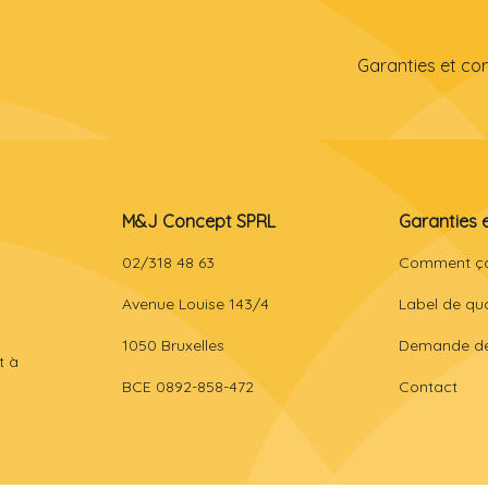
Garanties et co
M&J Concept SPRL
Garanties 
02/318 48 63
Comment ç
Avenue Louise 143/4
Label de qua
1050 Bruxelles
Demande de
t à
BCE 0892-858-472
Contact