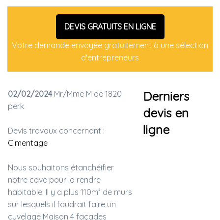
DEVIS GRATUITS EN LIGNE
Votre demande envoyée gratuitement à une sélection
d'entrepreneurs
02/02/2024
Mr/Mme M de 1820
Derniers
perk
devis en
ligne
Devis travaux concernant :
Cimentage
Nous souhaitons étanchéifier
notre cave pour la rendre
habitable. Il y a plus 110m² de murs
sur lesquels il faudrait faire un
cuvelage Maison 4 façades